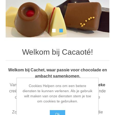
Welkom bij Cacaoté!
Welkom bij Cachet, waar passie voor chocolade en
ambacht samenkomen.
Vanuit onze winkels in
Ingelmunster en Meulebeke
Cookies Helpen ons om een betere
diensten te kunnen verlenen. Als je gebruik
creëren we met veel liefde en vakmanschap verfijnde
wilt maken van onze diensten stem je toe
chocoladeproducten, gemaakt met kwalitatieve
om cookies te gebruiken.
grondstoffen en oog voor detail.
Zowel
particulieren als bedrijven en winkels
die
Ok