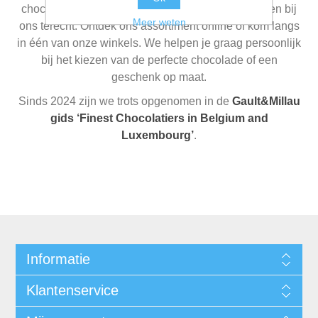
chocoladeproducten wensen aan te bieden, kunnen bij
Meer weten
ons terecht. Ontdek ons assortiment online of kom langs
in één van onze winkels. We helpen je graag persoonlijk
bij het kiezen van de perfecte chocolade of een
geschenk op maat.
Sinds 2024 zijn we trots opgenomen in de
Gault&Millau
gids ‘Finest Chocolatiers in Belgium and
Luxembourg’
.
Informatie
Klantenservice