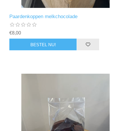
Paardenkoppen melkchocolade
€8,00