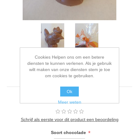
Cookies Helpen ons om een betere
diensten te kunnen verlenen. Als je gebruik
wilt maken van onze diensten stem je toe
Kip met ei 13cm
om cookies te gebruiken.
Ok
Ca 150g
Meer weten
Schrijf als eerste voor dit product een beoordeling
*
Soort chocolade